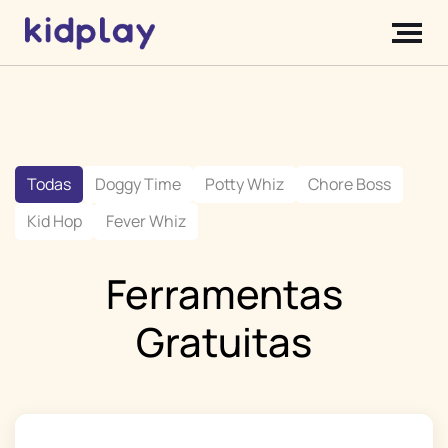
Todas
Doggy Time
Potty Whiz
Chore Boss
Kid Hop
Fever Whiz
Ferramentas
Gratuitas