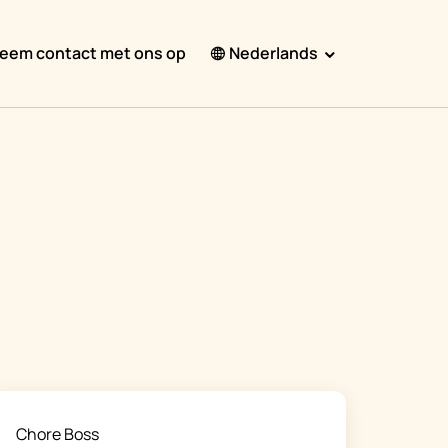
eem contact met ons op
Nederlands
English
Español
Français
Português
हिंदी
Nederlands
Deutsch
한국어
日本語
Chore Boss
中文