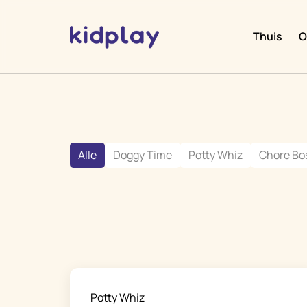
Thuis
O
Alle
Doggy Time
Potty Whiz
Chore Bo
Potty Whiz