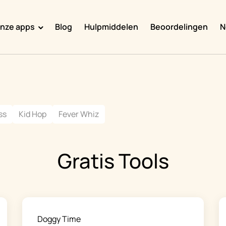
nze apps
Blog
Hulpmiddelen
Beoordelingen
N
Doggy Time
Potty Whiz
Chore Boss
ss
Kid Hop
Fever Whiz
Kid Hop
Fever Whiz
Gratis Tools
Doggy Time