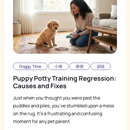
Doggy Time
小便
便便
训练
Puppy Potty Training Regression:
Causes and Fixes
Just when you thought you were past the
puddles and piles, you’ve stumbled upon a mess
on the rug. It’s a frustrating and confusing
moment for any pet parent.