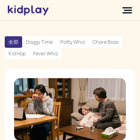
全部
Doggy Time
Potty Whiz
Chore Boss
Kid Hop
Fever Whiz