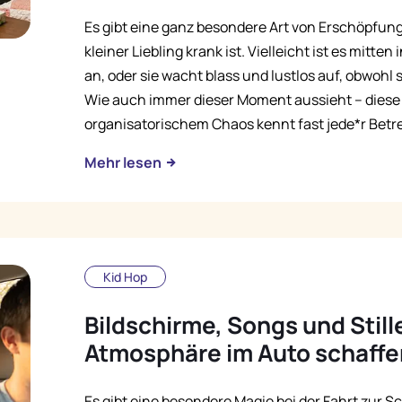
Es gibt eine ganz besondere Art von Erschöpfung,
kleiner Liebling krank ist. Vielleicht ist es mitte
an, oder sie wacht blass und lustlos auf, obwohl
Wie auch immer dieser Moment aussieht – diese
organisatorischem Chaos kennt fast jede*r Betr
Mehr lesen
Kid Hop
Bildschirme, Songs und Stille
Atmosphäre im Auto schaffe
Es gibt eine besondere Magie bei der Fahrt zur S