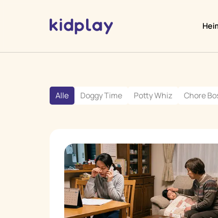
Hei
Alle
Doggy Time
Potty Whiz
Chore Bo