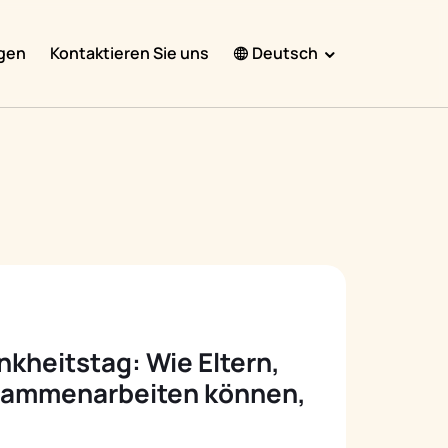
gen
Kontaktieren Sie uns
Deutsch
English
Español
Français
Português
हिंदी
Nederlands
Deutsch
kheitstag: Wie Eltern,
한국어
usammenarbeiten können,
日本語
中文