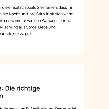
 die einsetzt, sobald Sie merken, dass Ihr
Русский
n in der Nacht und ihre Stirn fühlt sich warm
Italiano
 sie sonst immer von den Wänden springt.
 Mischung aus Sorge, Liebe und
euende nur zu gut.
: Die richtige
n
chule oder zum Fußballtraining: Das Auto ist