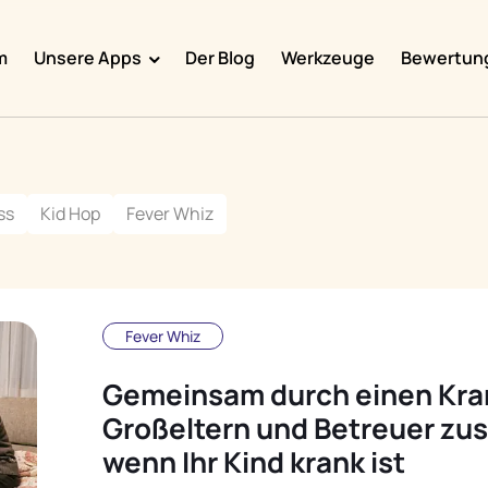
m
Unsere Apps
Der Blog
Werkzeuge
Bewertun
Doggy Time
Potty Whiz
ss
Kid Hop
Fever Whiz
Chore Boss
Kid Hop
Fever Whiz
Fever Whiz
Gemeinsam durch einen Kran
Großeltern und Betreuer z
wenn Ihr Kind krank ist