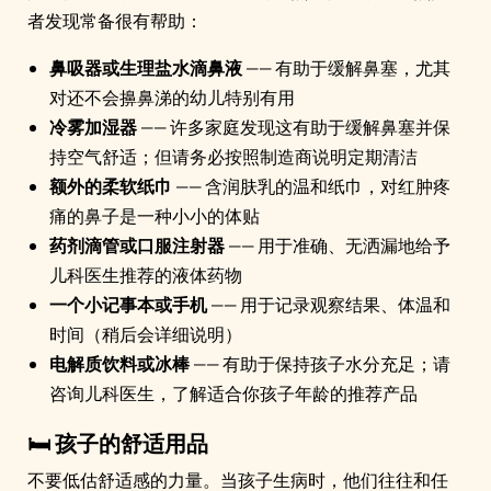
者发现常备很有帮助：
鼻吸器或生理盐水滴鼻液
—— 有助于缓解鼻塞，尤其
对还不会擤鼻涕的幼儿特别有用
冷雾加湿器
—— 许多家庭发现这有助于缓解鼻塞并保
持空气舒适；但请务必按照制造商说明定期清洁
额外的柔软纸巾
—— 含润肤乳的温和纸巾，对红肿疼
痛的鼻子是一种小小的体贴
药剂滴管或口服注射器
—— 用于准确、无洒漏地给予
儿科医生推荐的液体药物
一个小记事本或手机
—— 用于记录观察结果、体温和
时间（稍后会详细说明）
电解质饮料或冰棒
—— 有助于保持孩子水分充足；请
咨询儿科医生，了解适合你孩子年龄的推荐产品
🛏️ 孩子的舒适用品
不要低估舒适感的力量。当孩子生病时，他们往往和任