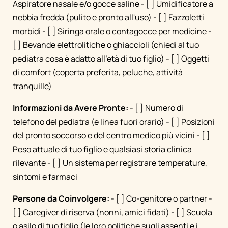
Aspiratore nasale e/o gocce saline - [ ] Umidificatore a
nebbia fredda (pulito e pronto all'uso) - [ ] Fazzoletti
morbidi - [ ] Siringa orale o contagocce per medicine -
[ ] Bevande elettrolitiche o ghiaccioli (chiedi al tuo
pediatra cosa è adatto all'età di tuo figlio) - [ ] Oggetti
di comfort (coperta preferita, peluche, attività
tranquille)
Informazioni da Avere Pronte:
- [ ] Numero di
telefono del pediatra (e linea fuori orario) - [ ] Posizioni
del pronto soccorso e del centro medico più vicini - [ ]
Peso attuale di tuo figlio e qualsiasi storia clinica
rilevante - [ ] Un sistema per registrare temperature,
sintomi e farmaci
Persone da Coinvolgere:
- [ ] Co-genitore o partner -
[ ] Caregiver di riserva (nonni, amici fidati) - [ ] Scuola
o asilo di tuo figlio (le loro politiche sugli assenti e i