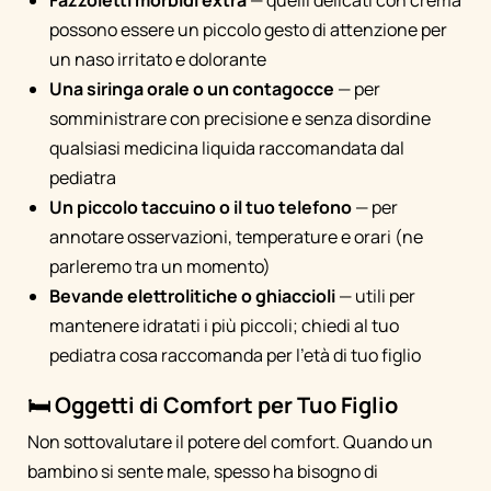
Fazzoletti morbidi extra
— quelli delicati con crema
possono essere un piccolo gesto di attenzione per
un naso irritato e dolorante
Una siringa orale o un contagocce
— per
somministrare con precisione e senza disordine
qualsiasi medicina liquida raccomandata dal
pediatra
Un piccolo taccuino o il tuo telefono
— per
annotare osservazioni, temperature e orari (ne
parleremo tra un momento)
Bevande elettrolitiche o ghiaccioli
— utili per
mantenere idratati i più piccoli; chiedi al tuo
pediatra cosa raccomanda per l'età di tuo figlio
🛏️ Oggetti di Comfort per Tuo Figlio
Non sottovalutare il potere del comfort. Quando un
bambino si sente male, spesso ha bisogno di