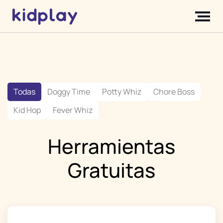
Todas
Doggy Time
Potty Whiz
Chore Boss
Kid Hop
Fever Whiz
Herramientas
Gratuitas