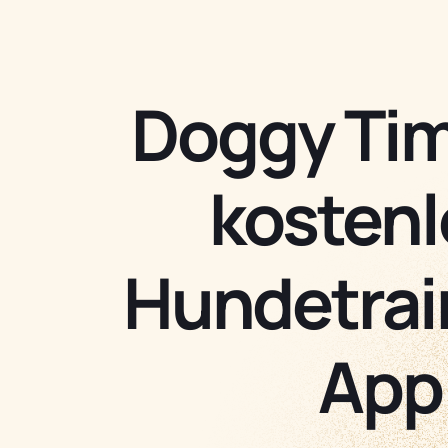
Doggy Tim
kostenl
Hundetrai
App