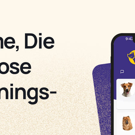
e, Die
ose
nings-