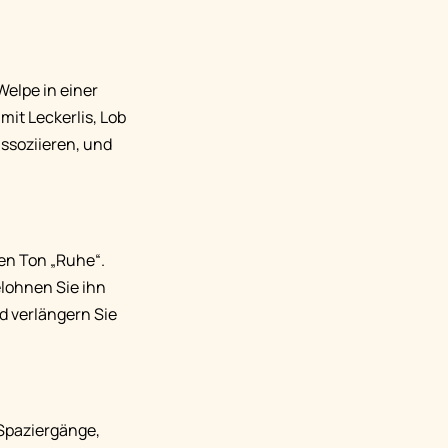
Welpe in einer
mit Leckerlis, Lob
assoziieren, und
ten Ton „Ruhe“.
elohnen Sie ihn
d verlängern Sie
 Spaziergänge,