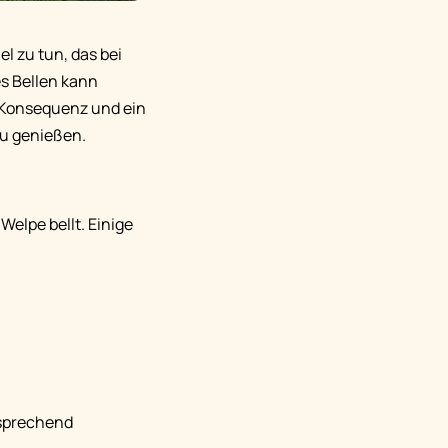
l zu tun, das bei
es Bellen kann
, Konsequenz und ein
zu genießen.
elpe bellt. Einige
tsprechend