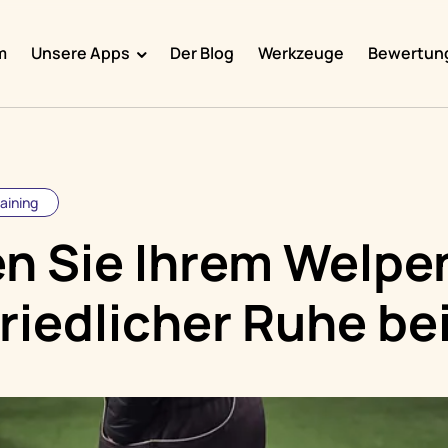
m
Unsere Apps
Der Blog
Werkzeuge
Bewertun
Doggy Time
Potty Whiz
Chore Boss
raining
Kid Hop
n Sie Ihrem Welpe
Fever Whiz
friedlicher Ruhe be