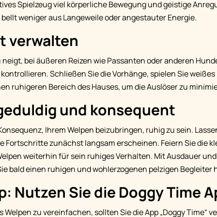
ktives Spielzeug viel körperliche Bewegung und geistige Anre
e bellt weniger aus Langeweile oder angestauter Energie.
t verwalten
 neigt, bei äußeren Reizen wie Passanten oder anderen Hunden
ontrollieren. Schließen Sie die Vorhänge, spielen Sie weiße
inen ruhigeren Bereich des Hauses, um die Auslöser zu minimi
 geduldig und konsequent
Konsequenz, Ihrem Welpen beizubringen, ruhig zu sein. Lassen
 Fortschritte zunächst langsam erscheinen. Feiern Sie die kl
elpen weiterhin für sein ruhiges Verhalten. Mit Ausdauer und 
Sie bald einen ruhigen und wohlerzogenen pelzigen Begleiter 
p: Nutzen Sie die Doggy Time A
s Welpen zu vereinfachen, sollten Sie die App „Doggy Time“ 