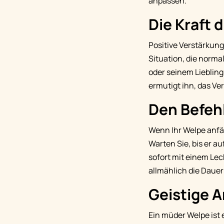
anpassen.
Die Kraft 
Positive Verstärkung
Situation, die normal
oder seinem Liebling
ermutigt ihn, das Ve
Den Befeh
Wenn Ihr Welpe anfän
Warten Sie, bis er a
sofort mit einem Lec
allmählich die Dauer
Geistige 
Ein müder Welpe ist 