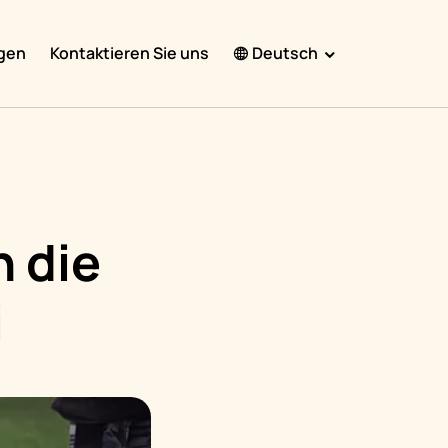
gen
Kontaktieren Sie uns
Deutsch
English
Español
Français
Português
n die
हिंदी
i
Nederlands
Deutsch
한국어
日本語
中文