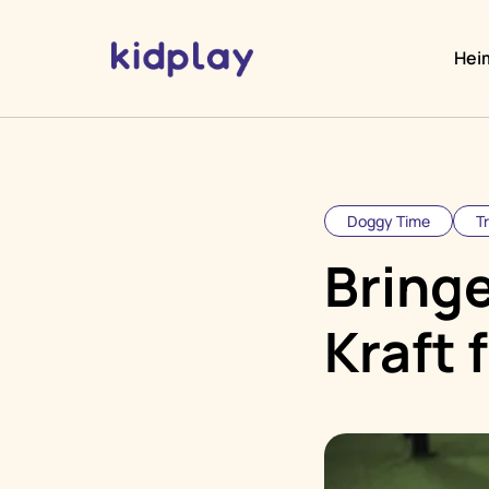
Hei
Doggy Time
T
Bringe
Kraft 