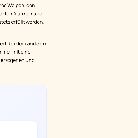
hres Welpen, den
igenten Alarmen und
tets erfüllt werden,
iert, bei dem anderen
immer mit einer
hlerzogenen und