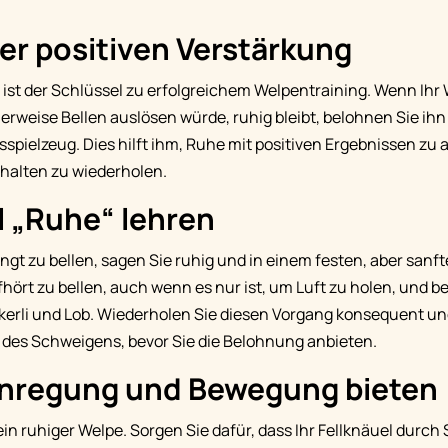
der positiven Verstärkung
 ist der Schlüssel zu erfolgreichem Welpentraining. Wenn Ihr 
erweise Bellen auslösen würde, ruhig bleibt, belohnen Sie ihn 
sspielzeug. Dies hilft ihm, Ruhe mit positiven Ergebnissen zu 
rhalten zu wiederholen.
l „Ruhe“ lehren
gt zu bellen, sagen Sie ruhig und in einem festen, aber sanf
ufhört zu bellen, auch wenn es nur ist, um Luft zu holen, und b
kerli und Lob. Wiederholen Sie diesen Vorgang konsequent un
 des Schweigens, bevor Sie die Belohnung anbieten.
Anregung und Bewegung bieten
ein ruhiger Welpe. Sorgen Sie dafür, dass Ihr Fellknäuel durch