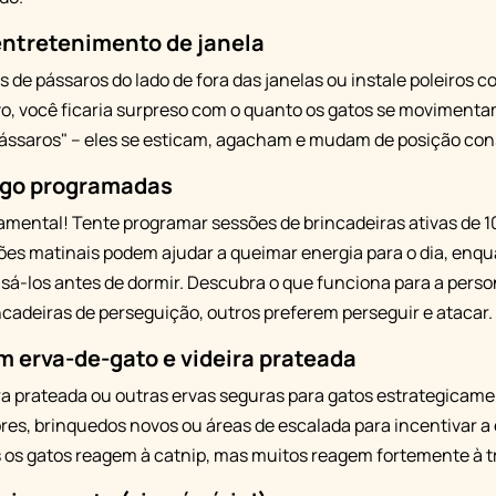
entretenimento de janela
 de pássaros do lado de fora das janelas ou instale poleiros c
vo, você ficaria surpreso com o quanto os gatos se moviment
 pássaros" – eles se esticam, agacham e mudam de posição co
ogo programadas
mental! Tente programar sessões de brincadeiras ativas de 10
sões matinais podem ajudar a queimar energia para o dia, enqu
á-los antes de dormir. Descubra o que funciona para a perso
cadeiras de perseguição, outros preferem perseguir e atacar.
 erva-de-gato e videira prateada
ra prateada ou outras ervas seguras para gatos estrategicame
s, brinquedos novos ou áreas de escalada para incentivar a 
s os gatos reagem à catnip, mas muitos reagem fortemente à t