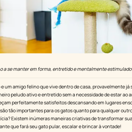
o a se manter em forma, entretido e mentalmente estimulado
 e um amigo felino que vive dentro de casa, provavelmente j
ro peludo ativo e entretido sem a necessidade de estar ao ar
eçam perfeitamente satisfeitos descansando em lugares ensol
 são tão importantes para os gatos quanto para qualquer outr
tícia? Existem inúmeras maneiras criativas de transformar s
te que fará seu gato pular, escalar e brincar à vontade!