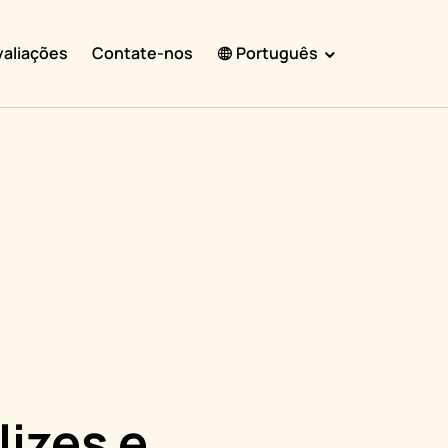
valiações
Contate-nos
Português
English
Español
Français
Português
हिंदी
Nederlands
Deutsch
한국어
日本語
lizes e
中文