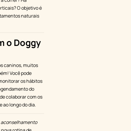
ra correr? Há
ticais? O objetivo é
rtamentos naturais
m o Doggy
s caninos, muitos
mbém! Você pode
 monitorar os hábitos
e agendamento do
ode colaborar com os
 ao longo do dia.
i o aconselhamento
 nova rotina de