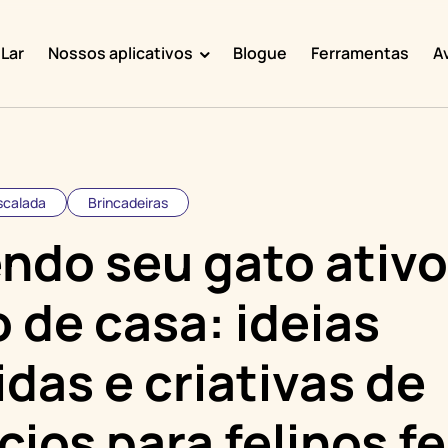
Lar
Nossos aplicativos
Blogue
Ferramentas
A
Doggy Time
Potty Whiz
Chore Boss
scalada
Brincadeiras
Kid Hop
ndo seu gato ativo
Fever Whiz
 de casa: ideias
idas e criativas de
cios para felinos fe