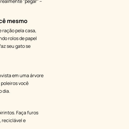
 realmente "pegar" –
ocê mesmo
 ração pela casa,
do rolos de papel
faz seu gato se
invista em uma árvore
 poleiros você
 dia.
irintos. Faça furos
 reciclável e