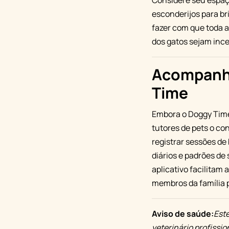
Considere seu espaço
esconderijos para br
fazer com que toda 
dos gatos sejam inc
Acompanhe
Time
Embora o Doggy Time
tutores de pets o co
registrar sessões de 
diários e padrões de
aplicativo facilitam
membros da família p
Aviso de saúde:
Este
veterinário profissi