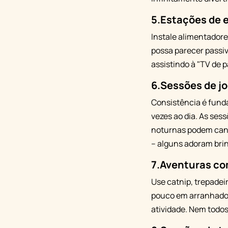
5.
Estações de 
Instale alimentadores
possa parecer passi
assistindo à "TV de
6.
Sessões de j
Consistência é funda
vezes ao dia. As ses
noturnas podem cans
– alguns adoram brin
7.
Aventuras com
Use catnip, trepadei
pouco em arranhadore
atividade. Nem todo