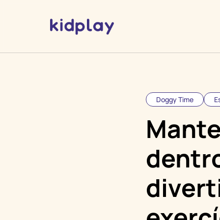
Doggy Time
E
Mante
dentro
divert
exercí