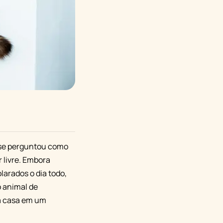
á se perguntou como
 livre. Embora
arados o dia todo,
o animal de
ua casa em um