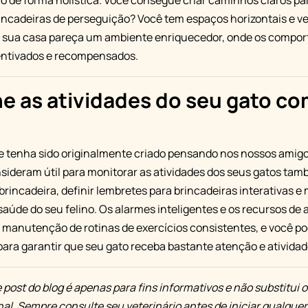
 de forma holística. Você consegue criar caminhos claros pa
incadeiras de perseguição? Você tem espaços horizontais e ver
a sua casa pareça um ambiente enriquecedor, onde os compo
entivados e recompensados.
 as atividades do seu gato co
 tenha sido originalmente criado pensando nos nossos amigo
nsideram útil para monitorar as atividades dos seus gatos ta
brincadeira, definir lembretes para brincadeiras interativas e
 saúde do seu felino. Os alarmes inteligentes e os recursos d
 a manutenção de rotinas de exercícios consistentes, e você p
ara garantir que seu gato receba bastante atenção e atividade
 post do blog é apenas para fins informativos e não substitu
onal. Sempre consulte seu veterinário antes de iniciar qualquer