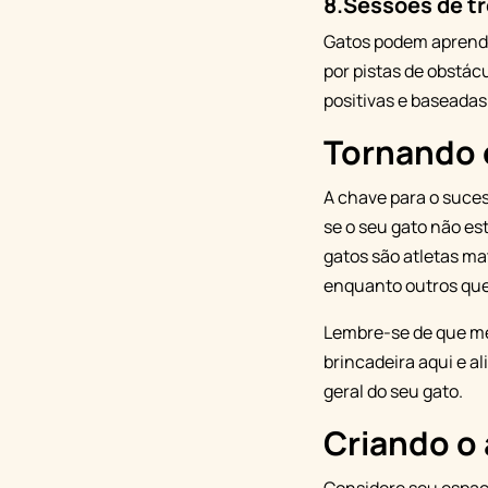
8.
Sessões de tr
Gatos podem aprende
por pistas de obstác
positivas e baseada
Tornando o
A chave para o suces
se o seu gato não es
gatos são atletas ma
enquanto outros quer
Lembre-se de que m
brincadeira aqui e al
geral do seu gato.
Criando o 