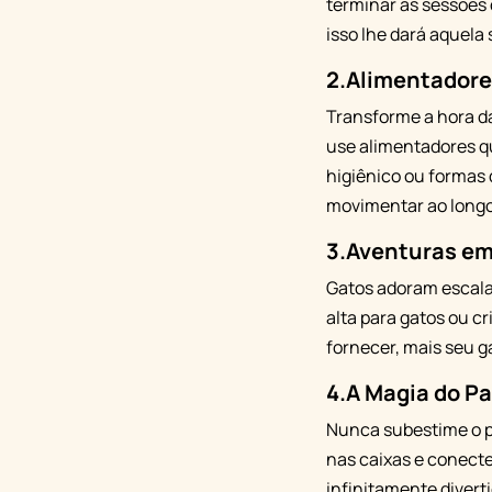
terminar as sessões 
isso lhe dará aquela
2.
Alimentadore
Transforme a hora d
use alimentadores q
higiênico ou formas 
movimentar ao longo
3.
Aventuras em 
Gatos adoram escalar
alta para gatos ou c
fornecer, mais seu g
4.
A Magia do P
Nunca subestime o po
nas caixas e conecte
infinitamente diverti