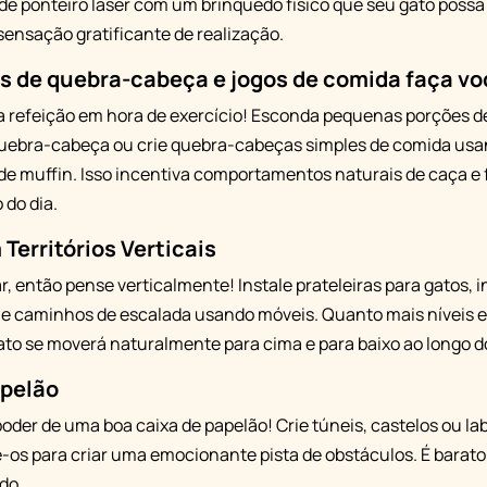
de ponteiro laser com um brinquedo físico que seu gato possa
 sensação gratificante de realização.
s de quebra-cabeça e jogos de comida faça v
a refeição em hora de exercício! Esconda pequenas porções de
uebra-cabeça ou crie quebra-cabeças simples de comida usan
de muffin. Isso incentiva comportamentos naturais de caça e 
 do dia.
Territórios Verticais
, então pense verticalmente! Instale prateleiras para gatos, 
rie caminhos de escalada usando móveis. Quanto mais níveis e
ato se moverá naturalmente para cima e para baixo ao longo do
apelão
der de uma boa caixa de papelão! Crie túneis, castelos ou lab
-os para criar uma emocionante pista de obstáculos. É barato,
do.