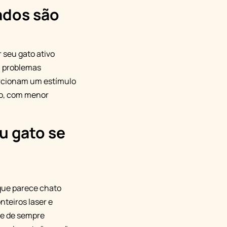
ados são
 seu gato ativo
m problemas
orcionam um estímulo
do, com menor
eu gato se
que parece chato
teiros laser e
se de sempre