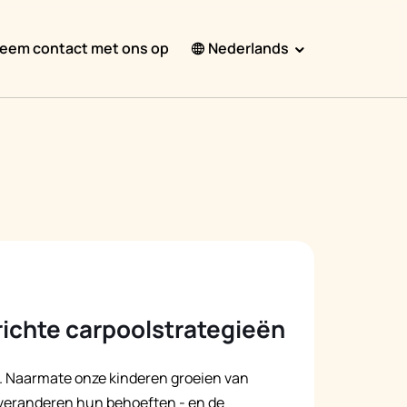
eem contact met ons op
Nederlands
English
Español
Français
Português
हिंदी
Nederlands
Deutsch
ichte carpoolstrategieën
한국어
日本語
ll. Naarmate onze kinderen groeien van
 veranderen hun behoeften - en de
中文