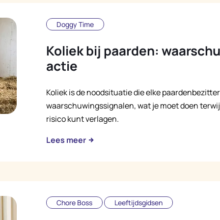
Doggy Time
Koliek bij paarden: waarsch
actie
Koliek is de noodsituatie die elke paardenbezitte
waarschuwingssignalen, wat je moet doen terwijl 
risico kunt verlagen.
Lees meer
Chore Boss
Leeftijdsgidsen