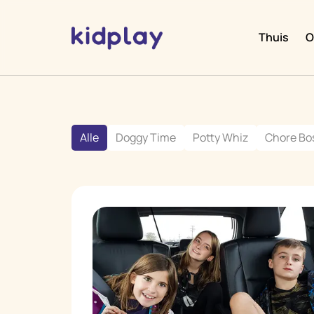
Thuis
O
Alle
Doggy Time
Potty Whiz
Chore Bo