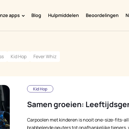
nze apps
Blog
Hulpmiddelen
Beoordelingen
N
Doggy Time
Potty Whiz
ss
Kid Hop
Fever Whiz
Chore Boss
Kid Hop
Fever Whiz
Kid Hop
Samen groeien: Leeftijdsger
Carpoolen met kinderen is nooit one-size-fits-a
brabbelende peuters tot onafhankelijke tieners,