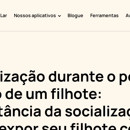
Lar
Nossos aplicativos
Blogue
Ferramentas
A
Doggy Time
Potty Whiz
Chore Boss
Kid Hop
ização durante o p
Fever Whiz
o de um filhote:
ância da socializa
expor seu filhote 