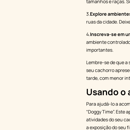
tamanhos e raças. S
3.
Explore ambiente
ruas da cidade. Deix
4.
Inscreva-se em um
ambiente controlado 
importantes.
Lembre-se de que a s
seu cachorro apresen
tarde, com menor in
Usando o 
Para ajudá-lo a acom
“Doggy Time”. Este a
atividades do seu ca
a exposição do seu f