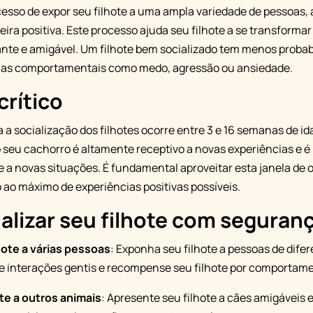
cesso de expor seu filhote a uma ampla variedade de pessoas,
ira positiva. Este processo ajuda seu filhote a se transforma
nte e amigável. Um filhote bem socializado tem menos probab
mas comportamentais como medo, agressão ou ansiedade.
crítico
a a socialização dos filhotes ocorre entre 3 e 16 semanas de i
o seu cachorro é altamente receptivo a novas experiências e é
te a novas situações. É fundamental aproveitar esta janela de
 ao máximo de experiências positivas possíveis.
lizar seu filhote com seguran
hote a várias pessoas
: Exponha seu filhote a pessoas de difer
e interações gentis e recompense seu filhote por comportame
te a outros animais
: Apresente seu filhote a cães amigáveis 