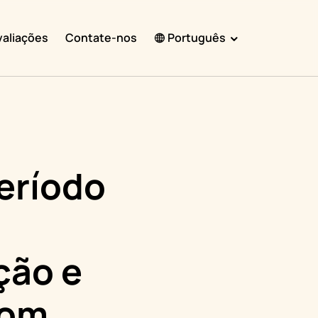
valiações
Contate-nos
Português
English
Español
Français
Português
eríodo
हिंदी
Nederlands
Deutsch
ção e
한국어
日本語
com
中文