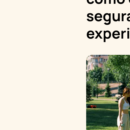
segur
exper