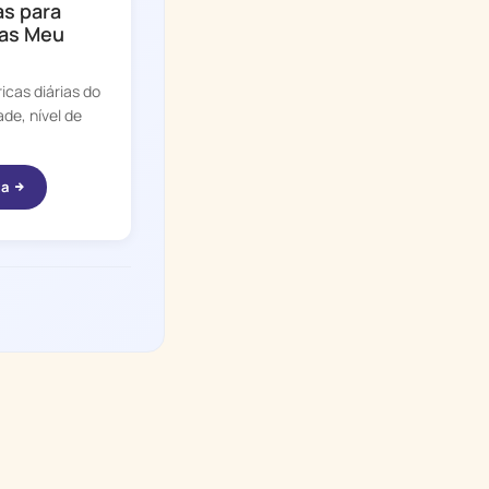
as para
ias Meu
icas diárias do
de, nível de
ta