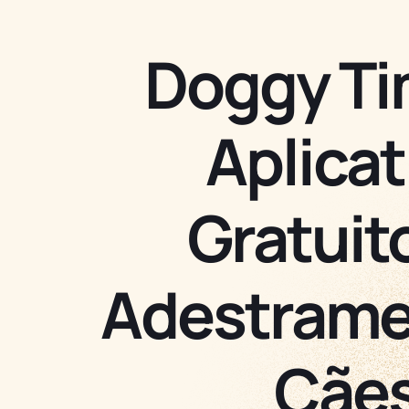
Doggy Ti
Aplicat
Gratuit
Adestrame
Cãe