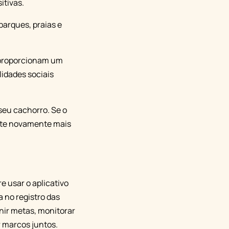
itivas.
parques, praias e
s proporcionam um
lidades sociais
seu cachorro. Se o
ente novamente mais
e usar o aplicativo
 no registro das
inir metas, monitorar
r marcos juntos.