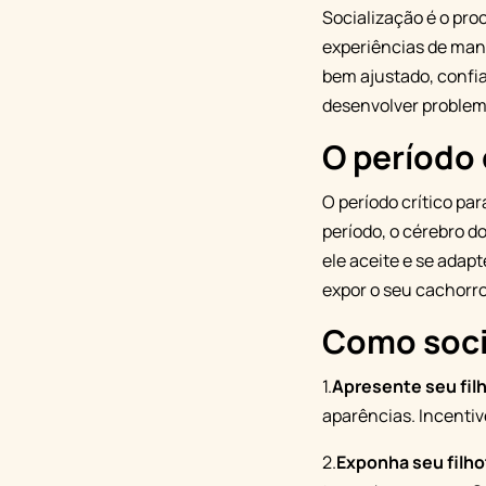
Socialização é o pro
experiências de mane
bem ajustado, confia
desenvolver proble
O período 
O período crítico par
período, o cérebro d
ele aceite e se adap
expor o seu cachorro
Como socia
1.
Apresente seu fil
aparências. Incentiv
2.
Exponha seu filho