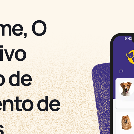
me, O
ivo
o de
nto de
s