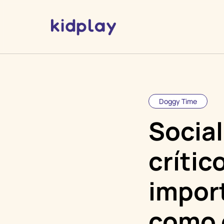
Doggy Time
Social
crític
import
como 