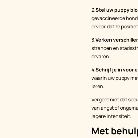
2.
Stel uw puppy blo
gevaccineerde honden
ervoor dat ze positief
3.
Verken verschill
stranden en stadsst
ervaren.
4.
Schrijf je in voor
waarin uw puppy met
leren.
Vergeet niet dat soci
van angst of ongemak
lagere intensiteit.
Met behul