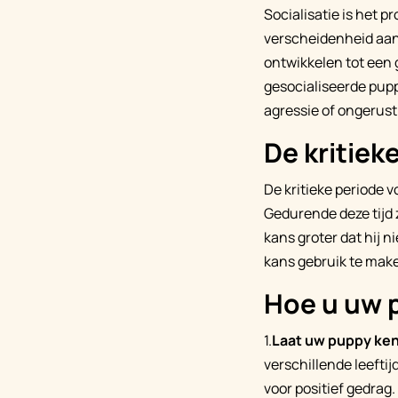
Socialisatie is het 
verscheidenheid aan
ontwikkelen tot een 
gesocialiseerde pup
agressie of ongerust
De kritiek
De kritieke periode v
Gedurende deze tijd 
kans groter dat hij 
kans gebruik te make
Hoe u uw p
1.
Laat uw puppy ke
verschillende leeftij
voor positief gedrag.