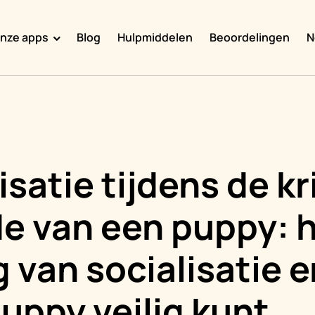
nze apps
Blog
Hulpmiddelen
Beoordelingen
N
Doggy Time
Potty Whiz
Chore Boss
Kid Hop
isatie tijdens de kr
Fever Whiz
de van een puppy: 
 van socialisatie 
uppy veilig kunt