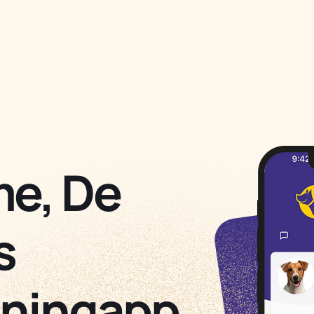
me, De
s
iningapp