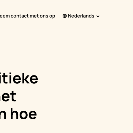
eem contact met ons op
Nederlands
English
Español
Français
Português
itieke
हिंदी
het
Nederlands
Deutsch
en hoe
한국어
日本語
中文