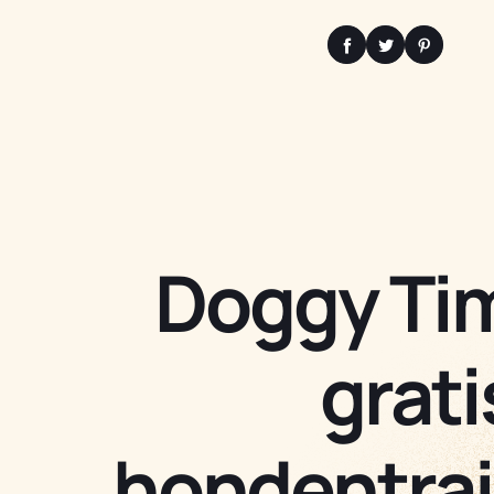
Doggy Ti
grati
hondentra