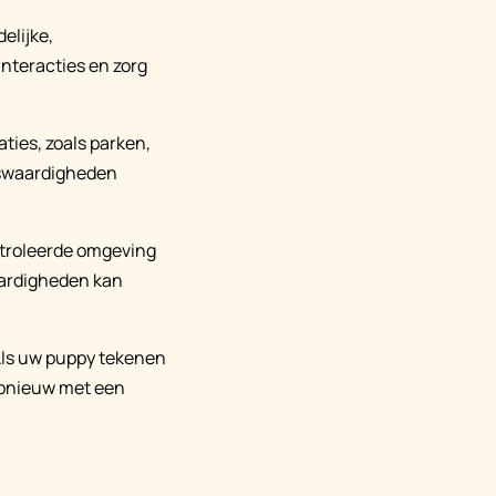
elijke,
nteracties en zorg
ties, zoals parken,
nswaardigheden
troleerde omgeving
aardigheden kan
. Als uw puppy tekenen
 opnieuw met een