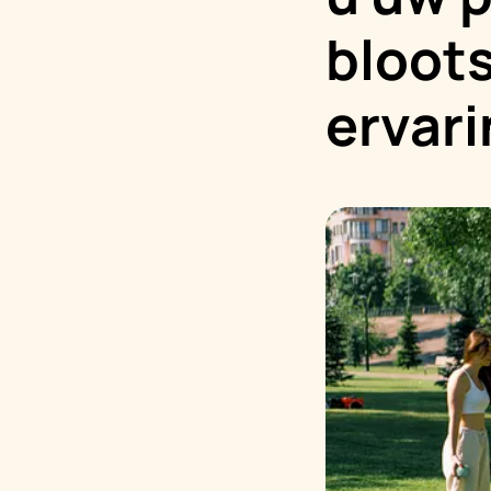
bloot
ervar