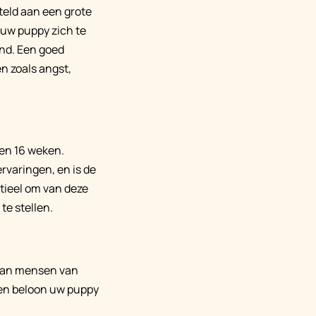
teld aan een grote
 uw puppy zich te
ond. Een goed
n zoals angst,
3 en 16 weken.
rvaringen, en is de
ntieel om van deze
te stellen.
 aan mensen van
s en beloon uw puppy