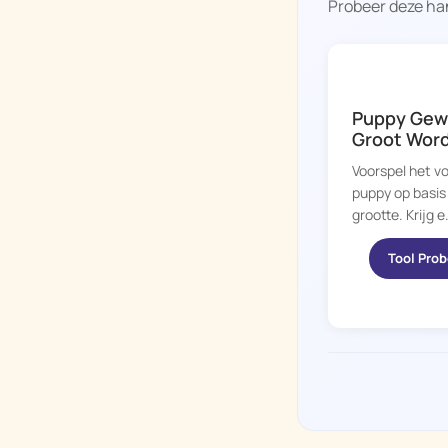
Probeer deze han
DOGGY TIME
Puppy Gewi
Groot Word
Voorspel het v
puppy op basis 
grootte. Krijg e.
Tool Pro