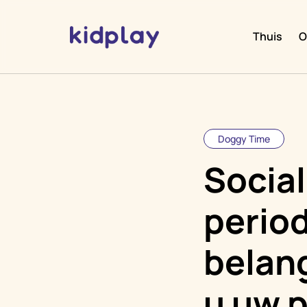
Thuis
O
Doggy Time
Social
perio
belang
u uw p