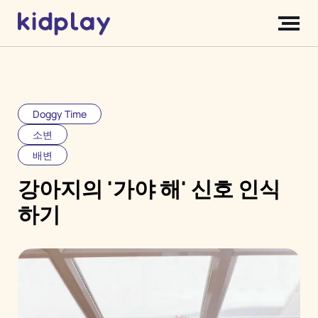
Doggy Time
소변
배변
강아지의 '가야 해' 신호 인식
하기