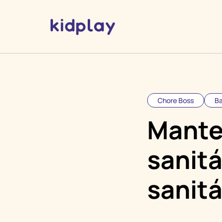
Chore Boss
Ba
Mante
sanitá
sanitá