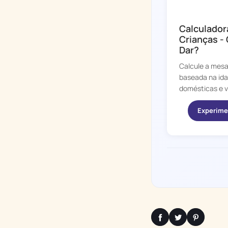
CHORE BOSS
Calculador
Crianças -
Dar?
Calcule a mesad
baseada na ida
domésticas e va
Experime