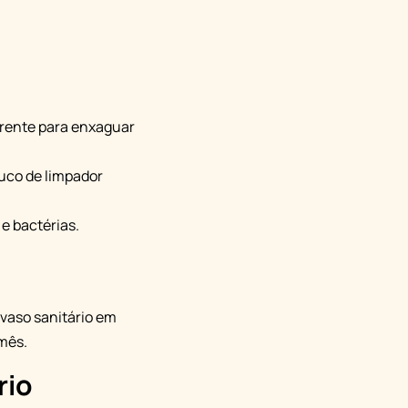
rrente para enxaguar
uco de limpador
e bactérias.
vaso sanitário em
mês.
rio