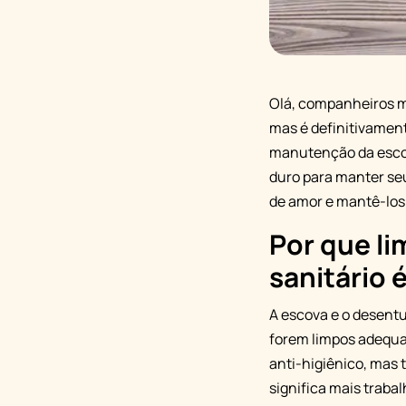
Olá, companheiros m
mas é definitivament
manutenção da escov
duro para manter se
de amor e mantê-los
Por que li
sanitário 
A escova e o desentu
forem limpos adequad
anti-higiênico, mas
significa mais traba