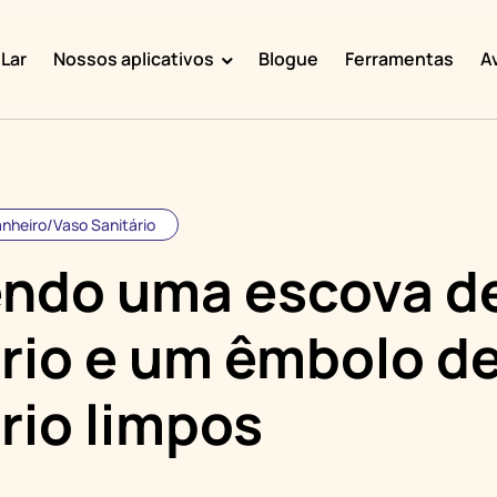
Lar
Nossos aplicativos
Blogue
Ferramentas
A
Doggy Time
Potty Whiz
Chore Boss
nheiro/Vaso Sanitário
Kid Hop
ndo uma escova d
Fever Whiz
rio e um êmbolo d
rio limpos