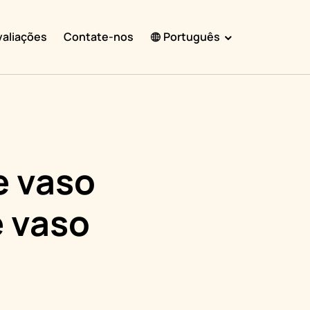
valiações
Contate-nos
Português
English
Español
Français
Português
e vaso
हिंदी
e vaso
Nederlands
Deutsch
한국어
日本語
中文