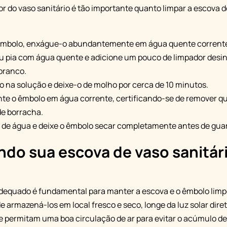
r do vaso sanitário é tão importante quanto limpar a escova do
 êmbolo, enxágue-o abundantemente em água quente corrent
u pia com água quente e adicione um pouco de limpador desi
 branco.
 na solução e deixe-o de molho por cerca de 10 minutos.
e o êmbolo em água corrente, certificando-se de remover qu
de borracha.
de água e deixe o êmbolo secar completamente antes de guar
do sua escova de vaso sanitári
quado é fundamental para manter a escova e o êmbolo limpo
e armazená-los em local fresco e seco, longe da luz solar diret
e permitam uma boa circulação de ar para evitar o acúmulo d