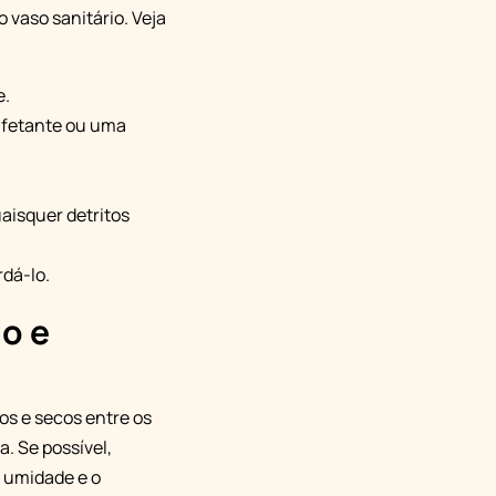
 vaso sanitário. Veja
e.
nfetante ou uma
aisquer detritos
dá-lo.
o e
s e secos entre os
a. Se possível,
e umidade e o