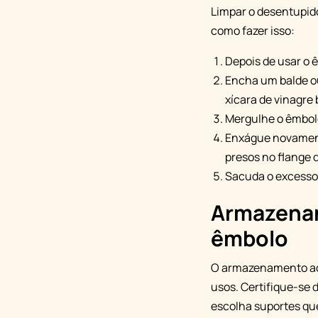
Limpar o desentupido
como fazer isso:
Depois de usar o
Encha um balde o
xícara de vinagre
Mergulhe o êmbolo
Enxágue novament
presos no flange 
Sacuda o excesso 
Armazenan
êmbolo
O armazenamento ade
usos. Certifique-se d
escolha suportes qu