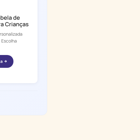
abela de
ra Crianças
rsonalizada
. Escolha
ta