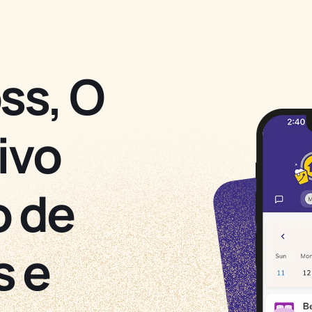
ss, O
ivo
o de
s e