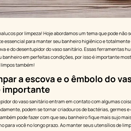
alucos por limpeza! Hoje abordamos um tema que pode não se
e essencial para manter seu banheiro higiênico e totalmente 
a e do desentupidor do vaso sanitário. Essas ferramentas h
u banheiro em perfeitas condições, por isso é importante mos
 limpos também!
mpar a escova e o êmbolo do va
é importante
pidor do vaso sanitário entram em contato com algumas coisa
amente, podem se tornar criadouros de bactérias, germes e o
 também pode fazer com que seu banheiro fique mais sujo mai
lho para você no longo prazo. Ao manter seus utensílios de lim