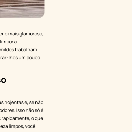
r o mais glamoroso,
limpo: a
umildes trabalham
trar-lhes um pouco
so
s nojentas e, se não
dores. Isso não só é
s rapidamente, o que
peza limpos, você