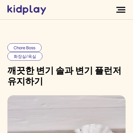
Chore Boss
화장실/욕실
깨끗한 변기 솔과 변기 플런저
유지하기