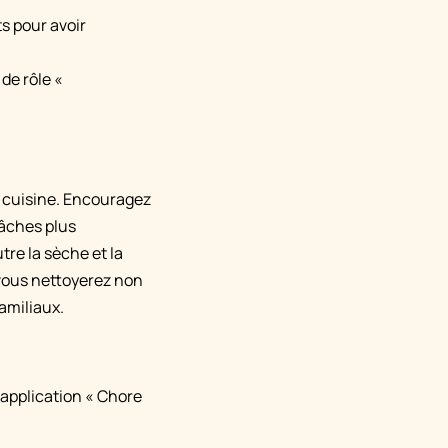
s pour avoir
de rôle «
de cuisine. Encouragez
tâches plus
re la sèche et la
 vous nettoyerez non
amiliaux.
l'application « Chore