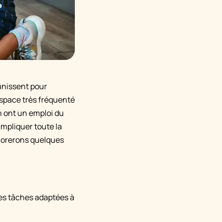
éunissent pour
espace très fréquenté
n ont un emploi du
impliquer toute la
plorerons quelques
 des tâches adaptées à