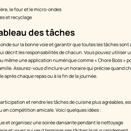
ière, le four et le micro-ondes
es et recyclage
ableau des tâches
monde sur la bonne voie et garantir que toutes les tâches sont
ui décrit les responsabilités de chacun. Vous pouvez utiliser 
ou même une application numérique comme « Chore Boss » pou
famille. Assurez-vous d'inclure un horaire qui précise quand c
e après chaque repas ou à la fin de la journée.
i
rticipation et rendre les tâches de cuisine plus agréables, es
u en compétition amicale. Voici quelques idées :
ue et organisez une soirée dansante pendant le nettoyage
rie et voyez qui peut terminer ses tâches le plus rapidement