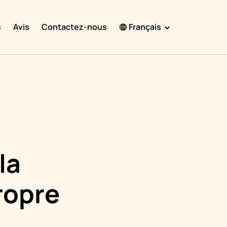
s
Avis
Contactez-nous
Français
English
Español
Français
Português
हिंदी
la
Nederlands
Deutsch
ropre
한국어
日本語
中文