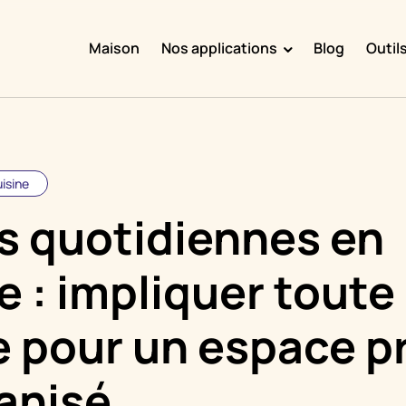
Maison
Nos applications
Blog
Outil
Doggy Time
Potty Whiz
Chore Boss
isine
Kid Hop
s quotidiennes en
Fever Whiz
e : impliquer toute 
e pour un espace p
anisé