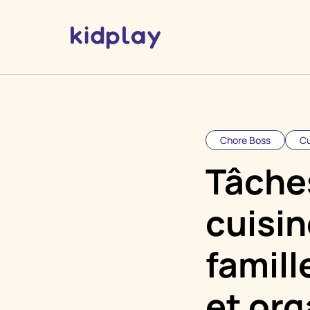
Chore Boss
Cu
Tâche
cuisin
famill
et org