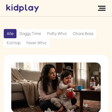
Alle
Doggy Time
Potty Whiz
Chore Boss
Kid Hop
Fever Whiz