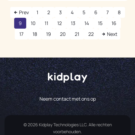
Prev
1
2
3
4
5
6
7
8
9
10
11
12
13
14
15
16
17
18
19
20
21
22
Next
Neem contact met ons op
© 2026 Kidplay Technologies LLC. Alle rechten
voorbehouden.