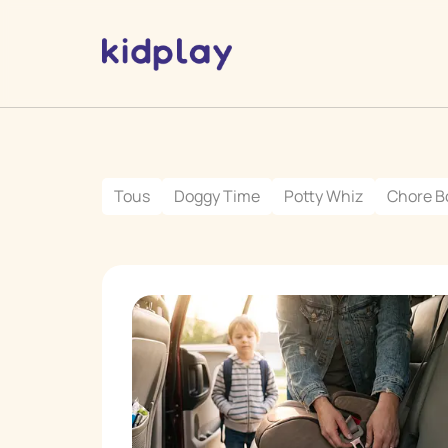
Tous
Doggy Time
Potty Whiz
Chore B