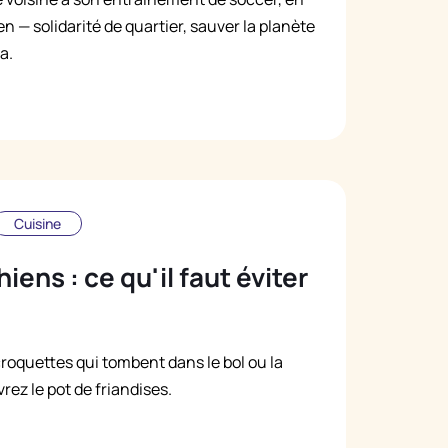
n — solidarité de quartier, sauver la planète
Русский
a.
Italiano
Cuisine
iens : ce qu'il faut éviter
 croquettes qui tombent dans le bol ou la
ez le pot de friandises.