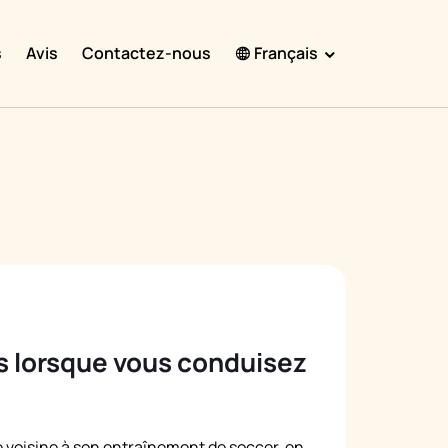
s
Avis
Contactez-nous
Français
English
Español
Français
Português
हिंदी
Nederlands
Deutsch
s lorsque vous conduisez
한국어
日本語
中文
e voisine à son entraînement de soccer, en