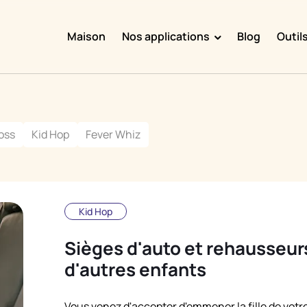
Maison
Nos applications
Blog
Outil
Doggy Time
Potty Whiz
oss
Kid Hop
Fever Whiz
Chore Boss
Kid Hop
Fever Whiz
Kid Hop
Sièges d'auto et rehausseur
d'autres enfants
Vous venez d'accepter d'emmener la fille de votr