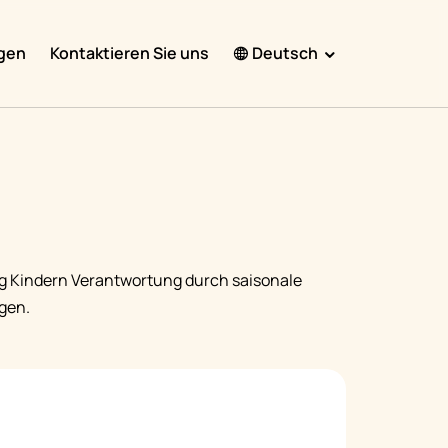
gen
Kontaktieren Sie uns
Deutsch
English
Español
Français
Português
हिंदी
ig Kindern Verantwortung durch saisonale
Nederlands
gen.
Deutsch
한국어
日本語
中文