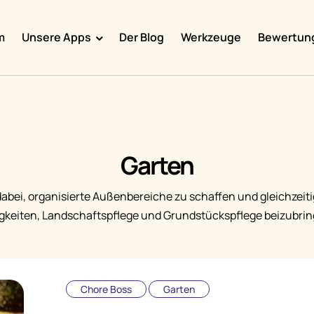
m
Unsere Apps
Der Blog
Werkzeuge
Bewertun
Doggy Time
Potty Whiz
Chore Boss
Garten
Kid Hop
Fever Whiz
abei, organisierte Außenbereiche zu schaffen und gleichzeit
igkeiten, Landschaftspflege und Grundstückspflege beizubrin
Chore Boss
Garten