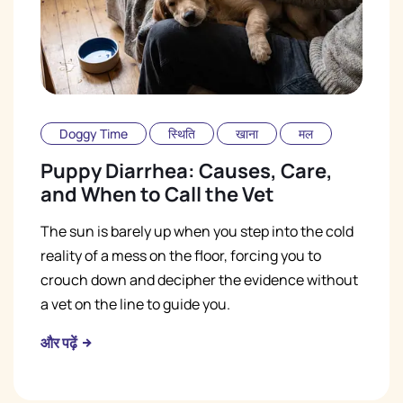
Doggy Time
स्थिति
खाना
मल
Puppy Diarrhea: Causes, Care,
and When to Call the Vet
The sun is barely up when you step into the cold
reality of a mess on the floor, forcing you to
crouch down and decipher the evidence without
a vet on the line to guide you.
और पढ़ें