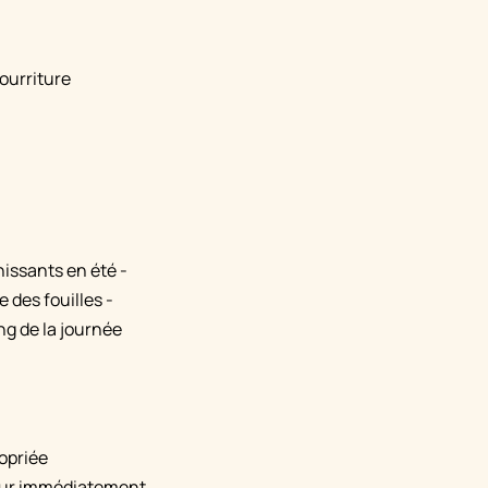
ourriture
hissants en été -
 des fouilles -
ng de la journée
ropriée
-leur immédiatement