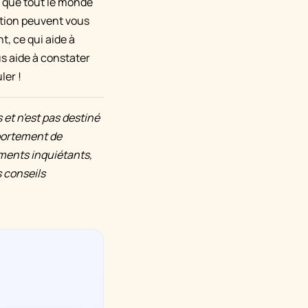
r que tout le monde
ation peuvent vous
, ce qui aide à
us aide à constater
ler !
 et n'est pas destiné
mportement de
ments inquiétants,
s conseils