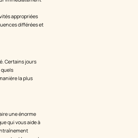
vités appropriées
quences différées et
é. Certains jours
 quels
manière la plus
 faire une énorme
que qui vous aide à
'entraînement