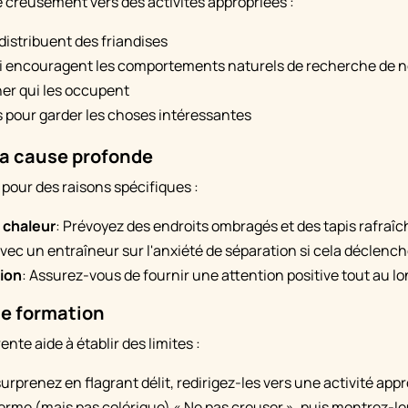
e creusement vers des activités appropriées :
distribuent des friandises
qui encouragent les comportements naturels de recherche de n
er qui les occupent
s pour garder les choses intéressantes
 la cause profonde
 pour des raisons spécifiques :
 chaleur
: Prévoyez des endroits ombragés et des tapis rafraîc
 avec un entraîneur sur l'anxiété de séparation si cela déclenche
ion
: Assurez-vous de fournir une attention positive tout au lo
de formation
te aide à établir des limites :
urprenez en flagrant délit, redirigez-les vers une activité app
 ferme (mais pas colérique) « Ne pas creuser », puis montrez