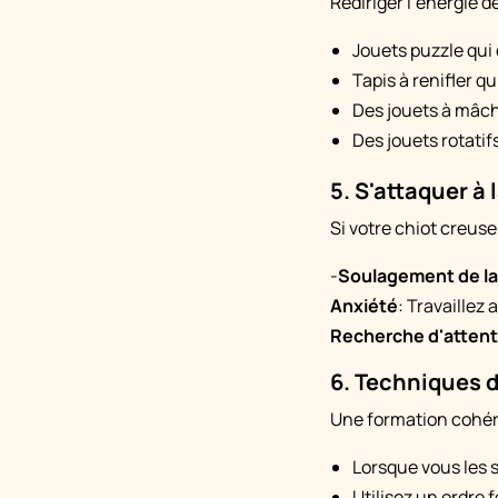
Rediriger l’énergie d
Jouets puzzle qui 
Tapis à renifler 
Des jouets à mâch
Des jouets rotatif
5. S'attaquer à
Si votre chiot creuse
-
Soulagement de la
Anxiété
: Travaillez
Recherche d'attent
6. Techniques 
Une formation cohéren
Lorsque vous les s
Utilisez un ordre