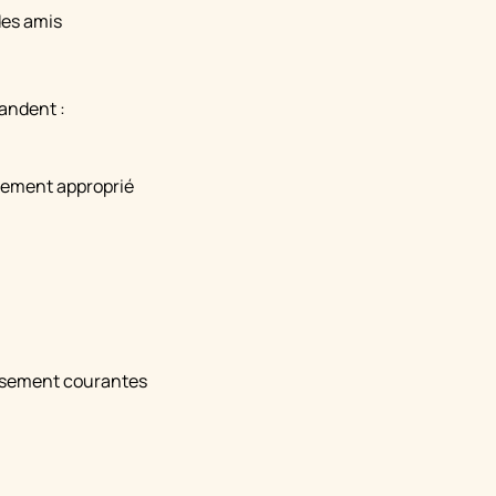
des amis
andent :
usement approprié
eusement courantes