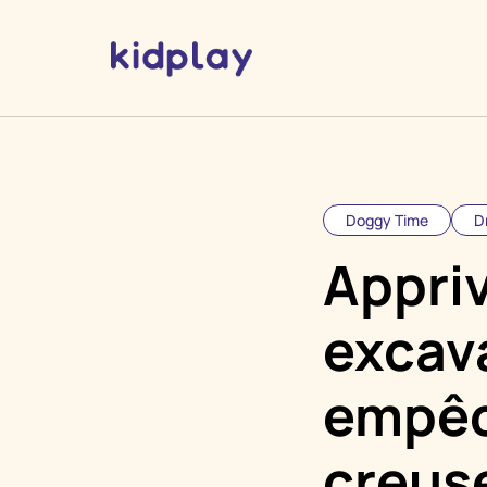
Doggy Time
D
Appriv
excav
empêc
creus