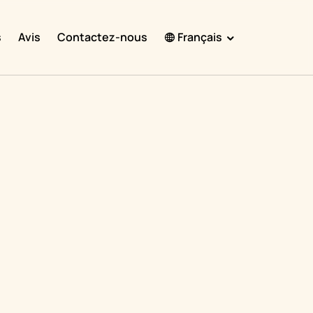
s
Avis
Contactez-nous
Français
English
Español
Français
Português
हिंदी
Nederlands
Deutsch
한국어
日本語
中文