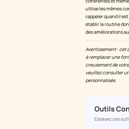
cohérentes et même à
utilise les mêmes co
rappeler quand il es
établir la routine do
des améliorations au 
Avertissement : cet a
à remplacer une form
creusement de votre
veuillez consulter un
personnalisés.
Outils Co
Essayez ces outils