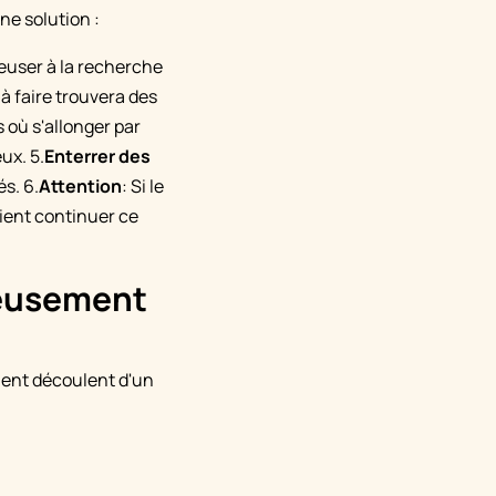
ne solution :
euser à la recherche
 à faire trouvera des
s où s'allonger par
ux. 5.
Enterrer des
s. 6.
Attention
: Si le
aient continuer ce
creusement
ment découlent d'un