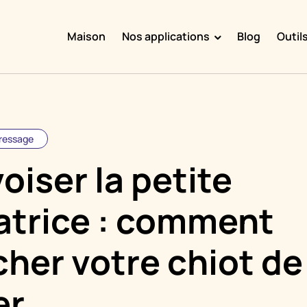
Maison
Nos applications
Blog
Outil
Doggy Time
Potty Whiz
Chore Boss
ressage
Kid Hop
oiser la petite
Fever Whiz
atrice : comment
her votre chiot de
er