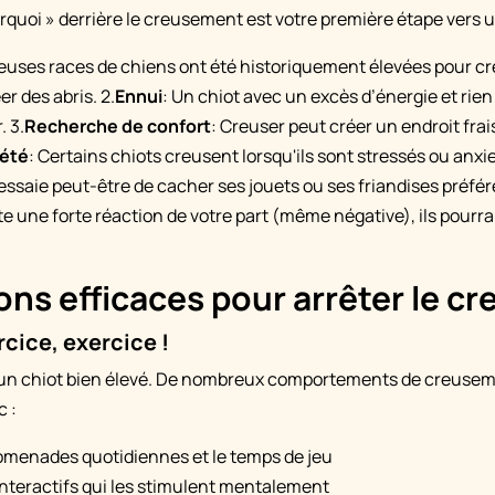
quoi » derrière le creusement est votre première étape vers u
euses races de chiens ont été historiquement élevées pour cr
er des abris. 2.
Ennui
: Un chiot avec un excès d’énergie et rien
. 3.
Recherche de confort
: Creuser peut créer un endroit frai
été
: Certains chiots creusent lorsqu'ils sont stressés ou anxie
 essaie peut-être de cacher ses jouets ou ses friandises préféré
te une forte réaction de votre part (même négative), ils pourr
ons efficaces pour arrêter le 
rcice, exercice !
t un chiot bien élevé. De nombreux comportements de creuse
c :
omenades quotidiennes et le temps de jeu
interactifs qui les stimulent mentalement