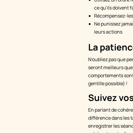
ce qu'ils doivent fa
Récompensez-les e
Ne punissez jamais
leurs actions
La patience
N'oubliez pas que pe
seront meilleurs que
comportements sont a
gentille possible) !
Suivez vo
En parlant de cohére
différence dans les t
enregistrer les séan