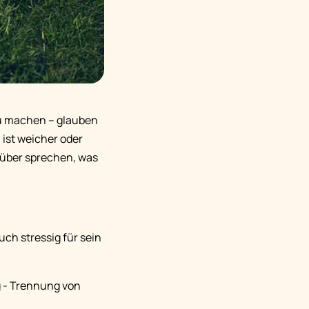
 zu machen – glauben
 ist weicher oder
rüber sprechen, was
ch stressig für sein
g - Trennung von