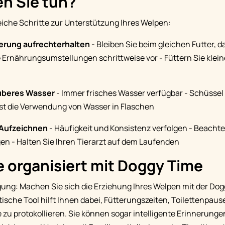
n Sie tun?
freiche Schritte zur Unterstützung Ihres Welpen:
erung aufrechterhalten
- Bleiben Sie beim gleichen Futter, d
Ernährungsumstellungen schrittweise vor - Füttern Sie klein
auberes Wasser
- Immer frisches Wasser verfügbar - Schüssel t
t die Verwendung von Wasser in Flaschen
Aufzeichnen
- Häufigkeit und Konsistenz verfolgen - Beachten
n - Halten Sie Ihren Tierarzt auf dem Laufenden
e organisiert mit Doggy Time
ung: Machen Sie sich die Erziehung Ihres Welpen mit der Do
ktische Tool hilft Ihnen dabei, Fütterungszeiten, Toilettenpau
e zu protokollieren. Sie können sogar intelligente Erinnerunge