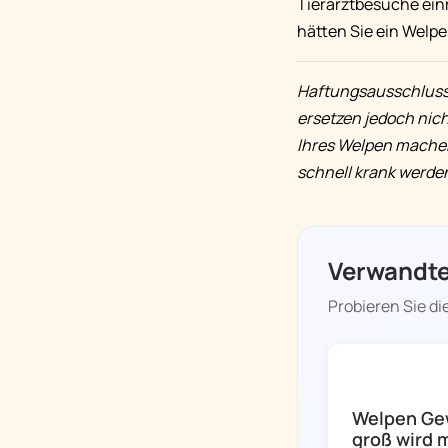
Tierarztbesuche einri
hätten Sie ein Welpe
Haftungsausschluss:
ersetzen jedoch nich
Ihres Welpen machen
schnell krank werden
Verwandte
Probieren Sie di
DOGGY TIME
Welpen Gew
groß wird 