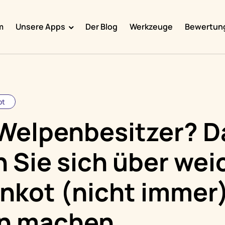
m
Unsere Apps
Der Blog
Werkzeuge
Bewertun
Doggy Time
Potty Whiz
Chore Boss
ot
Kid Hop
Welpenbesitzer? 
Fever Whiz
n Sie sich über we
nkot (nicht immer
n machen