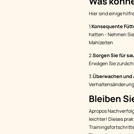
Was könne
Hier sind einige hil
1.
Konsequente Fütt
hatten - Nehmen Sie 
Mahlzeiten
2.
Sorgen Sie für s
Erwägen Sie zunächs
3.
Überwachen und 
Verhaltensänderunge
Bleiben Si
Apropos Nachverfolg
leichter! Dieses pra
Trainingsfortschritt