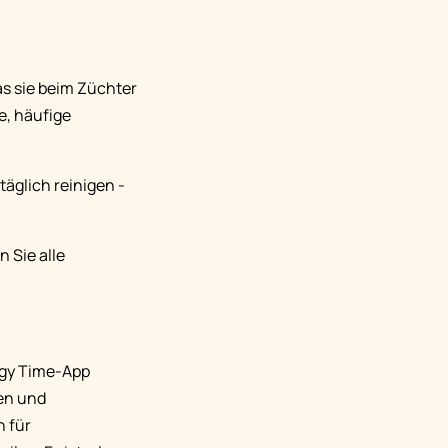
as sie beim Züchter
e, häufige
äglich reinigen -
 Sie alle
ggy Time-App
sen und
n für