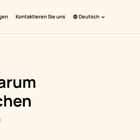
gen
Kontaktieren Sie uns
Deutsch
English
Español
Français
Português
Darum
हिंदी
ichen
Nederlands
Deutsch
)
한국어
日本語
中文