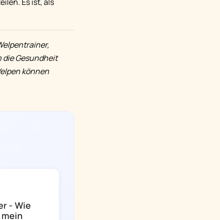
len. Es ist, als
elpentrainer,
m die Gesundheit
Welpen können
r - Wie
t mein