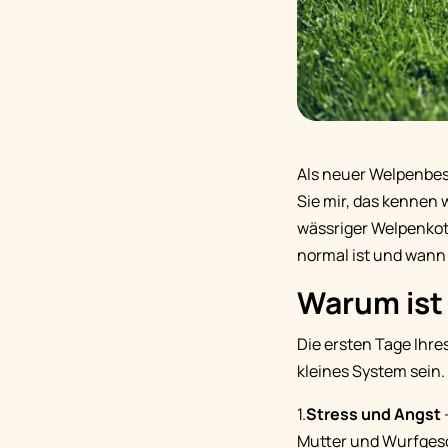
Als neuer Welpenbesi
Sie mir, das kennen 
wässriger Welpenkot
normal ist und wann
Warum ist
Die ersten Tage Ihr
kleines System sein
1.
Stress und Angst
Mutter und Wurfges