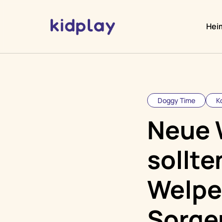
Hei
Doggy Time
K
Neue 
sollte
Welpe
Sorge