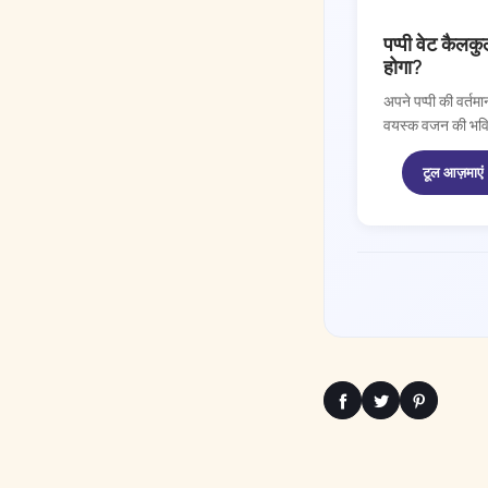
DOGGY TIME
पप्पी वेट कैलकु
होगा?
अपने पप्पी की वर्
वयस्क वजन की भविष्
टूल आज़माएं