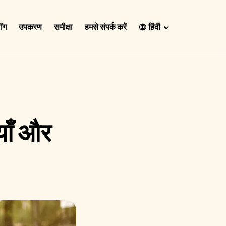
लॉग
उपकरण
समीक्षा
हमसे संपर्क करें
हिंदी
English
Español
Français
Português
याँ और
हिंदी
Nederlands
Deutsch
한국어
日本語
中文