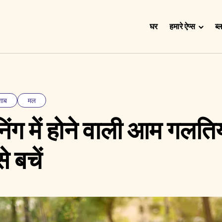
घर
हमारे ऐप्स
ब्
Doggy Time
Potty Whiz
Chore Boss
शाब
मल
Kid Hop
ेनिंग में होने वाली आम गलति
Fever Whiz
े बचें