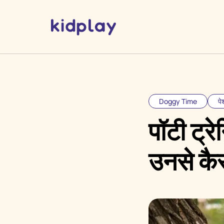
Doggy Time
पे
पॉटी ट्र
उनसे कैस