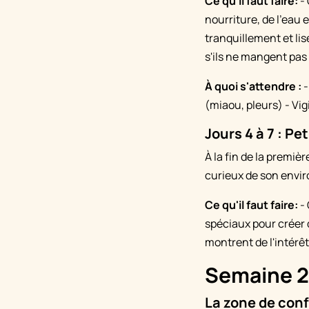
Ce qu'il faut faire:
- 
nourriture, de l'eau 
tranquillement et lis
s'ils ne mangent pa
À quoi s'attendre :
-
(miaou, pleurs) - Vi
Jours 4 à 7 : Pe
À la fin de la premi
curieux de son envi
Ce qu'il faut faire:
- 
spéciaux pour créer 
montrent de l'intérê
Semaine 2 
La zone de conf