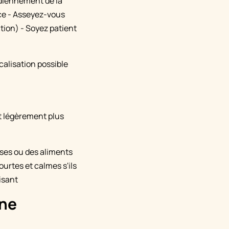
idiennement de la
èce - Asseyez-vous
ction) - Soyez patient
calisation possible
t légèrement plus
ises ou des aliments
urtes et calmes s'ils
isant
ine