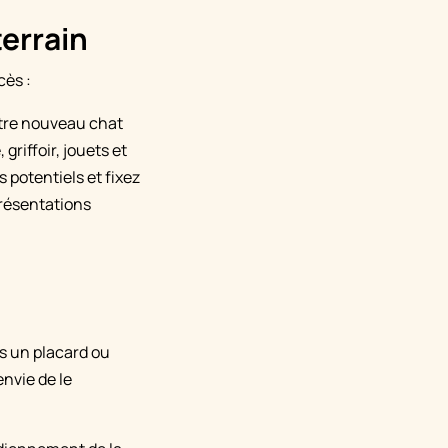
terrain
cès :
otre nouveau chat
 griffoir, jouets et
s potentiels et fixez
présentations
s un placard ou
envie de le