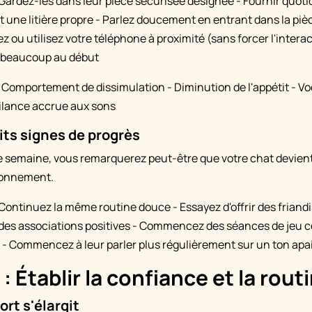
Gardez-les dans leur pièce sécurisée désignée - Fournir quot
et une litière propre - Parlez doucement en entrant dans la pi
ez ou utilisez votre téléphone à proximité (sans forcer l'intera
s beaucoup au début
 Comportement de dissimulation - Diminution de l'appétit - Vo
gilance accrue aux sons
tits signes de progrès
ère semaine, vous remarquerez peut-être que votre chat devien
ronnement.
Continuez la même routine douce - Essayez d'offrir des friand
des associations positives - Commencez des séances de jeu co
t - Commencez à leur parler plus régulièrement sur un ton apa
: Établir la confiance et la rout
ort s'élargit