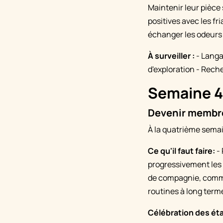
Maintenir leur pièce
positives avec les f
échanger les odeurs (
À surveiller :
- Langa
d'exploration - Rech
Semaine 4 
Devenir membre
À la quatrième semai
Ce qu'il faut faire:
- 
progressivement les 
de compagnie, commen
routines à long terme 
Célébration des ét