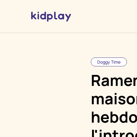
Doggy Time
Ramene
maison
hebdo
l'intr