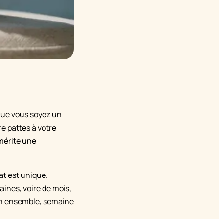
 Que vous soyez un
e pattes à votre
 mérite une
at est unique.
ines, voire de mois,
min ensemble, semaine