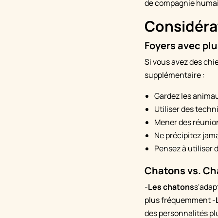
de compagnie humain
Considérat
Foyers avec pl
Si vous avez des chi
supplémentaire :
Gardez les anima
Utiliser des tech
Mener des réunion
Ne précipitez jama
Pensez à utiliser 
Chatons vs. Ch
-
Les chatons
s'adap
plus fréquemment -
des personnalités plu