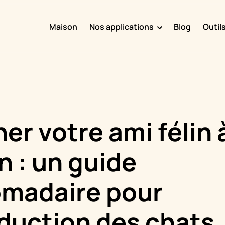
Maison
Nos applications
Blog
Outil
Doggy Time
Potty Whiz
Chore Boss
Kid Hop
r votre ami félin à
Fever Whiz
 : un guide
madaire pour
oduction des chats