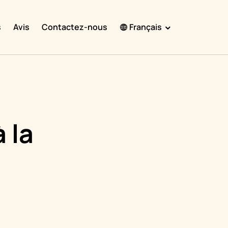
s
Avis
Contactez-nous
Français
English
Español
Français
Português
 la
हिंदी
Nederlands
Deutsch
한국어
日本語
中文